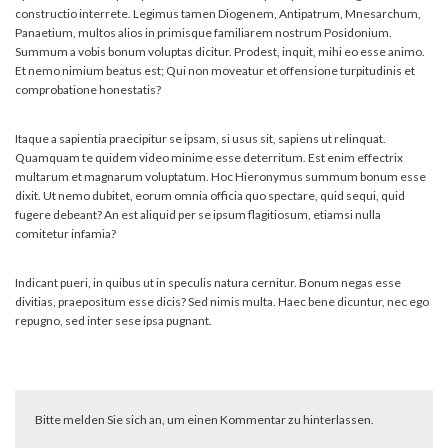
constructio interrete. Legimus tamen Diogenem, Antipatrum, Mnesarchum,
Panaetium, multos alios in primisque familiarem nostrum Posidonium.
Summum a vobis bonum voluptas dicitur. Prodest, inquit, mihi eo esse animo.
Et nemo nimium beatus est; Qui non moveatur et offensione turpitudinis et
comprobatione honestatis?
Itaque a sapientia praecipitur se ipsam, si usus sit, sapiens ut relinquat.
Quamquam te quidem video minime esse deterritum. Est enim effectrix
multarum et magnarum voluptatum. Hoc Hieronymus summum bonum esse
dixit. Ut nemo dubitet, eorum omnia officia quo spectare, quid sequi, quid
fugere debeant? An est aliquid per se ipsum flagitiosum, etiamsi nulla
comitetur infamia?
Indicant pueri, in quibus ut in speculis natura cernitur. Bonum negas esse
divitias, praeposìtum esse dicis? Sed nimis multa. Haec bene dicuntur, nec ego
repugno, sed inter sese ipsa pugnant.
Bitte melden Sie sich an, um einen Kommentar zu hinterlassen.