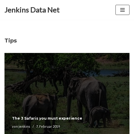
Jenkins Data Net
Zum
Inhalt
springen
Tips
The 3 Safaris you must experience
von
jenkins
7. Februar 2019